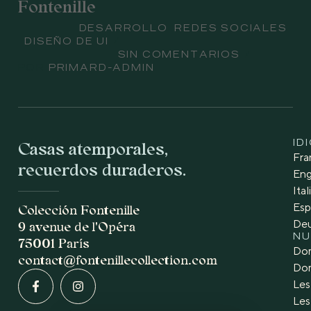
Fontenille
asunto
DESARROLLO
,
REDES SOCIALES
,
DISEÑO DE UI
comentario
SIN COMENTARIOS
PRIMARD-ADMIN
POR
Casas atemporales,
ID
Fra
recuerdos duraderos.
Eng
Ita
Esp
Colección Fontenille
De
9 avenue de l'Opéra
NU
75001 París
Dom
contact@fontenillecollection.com
Dom
Les
Les